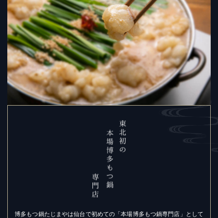
博多もつ鍋たじまやは仙台で初めての「本場博多もつ鍋専門店」として