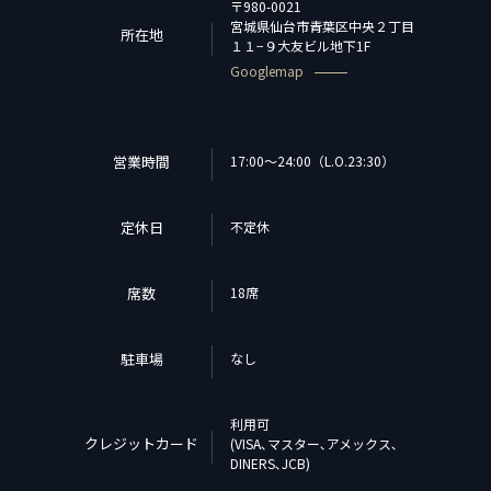
〒980-0021
宮城県仙台市青葉区中央２丁目
所在地
１１−９大友ビル地下1F
Googlemap
営業時間
17:00～24:00（L.O.23:30）
定休日
不定休
席数
18席
駐車場
なし
利用可
クレジットカード
(VISA､マスター､アメックス､
DINERS､JCB)