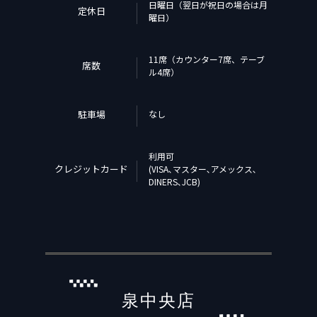
日曜日（翌日が祝日の場合は月
定休日
曜日）
11席（カウンター7席、テーブ
席数
ル4席）
駐車場
なし
利用可
クレジットカード
(VISA､マスター､アメックス､
DINERS､JCB)
泉中央店