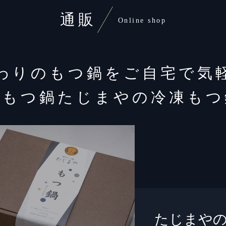
通販
Online shop
わりのもつ鍋をご自宅で気
多もつ鍋たじまやの冷凍もつ
たじまや