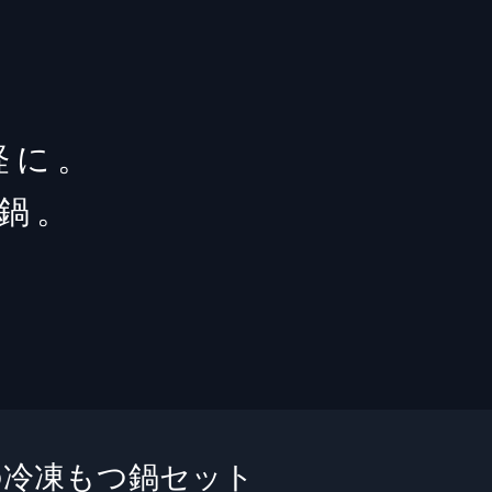
軽に。
鍋。
の冷凍もつ鍋セット