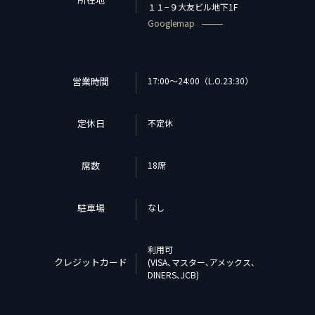
１１−９大友ビル地下1F
Googlemap
営業時間
17:00～24:00（L.O.23:30）
定休日
不定休
席数
18席
駐車場
なし
利用可
クレジットカード
(VISA､マスター､アメックス､
DINERS､JCB)