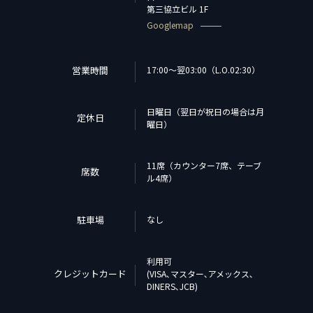
第三協立ビル 1F
Googlemap
営業時間
17:00〜翌03:00（L.O.02:30）
日曜日（翌日が祝日の場合は月
定休日
曜日）
11席（カウンター7席、テーブ
席数
ル4席）
駐車場
なし
利用可
クレジットカード
(VISA､マスター､アメックス､
DINERS､JCB)