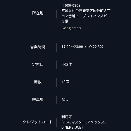
〒980-0803
宮城県仙台市青葉区国分町３丁
所在地
目２番地３ プレイハンズビル
３階
Googlemap
営業時間
17:00～23:00（L.O.22:30）
定休日
不定休
席数
48席
駐車場
なし
利用可
クレジットカード
(VISA､マスター､アメックス､
DINERS､JCB)