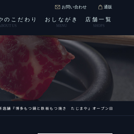
お問い合わせ
通販
やのこだわり
おしながき
店舗一覧
ABOUT US
MENU
SHOPS
新店舗『博多もつ鍋と鉄板もつ焼き たじまや』オープン日