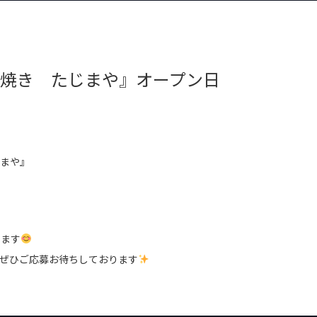
つ焼き たじまや』オープン日
じまや』
います
、ぜひご応募お待ちしております