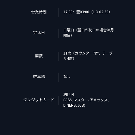
営業時間
17:00〜翌03:00（L.O.02:30）
日曜日（翌日が祝日の場合は月
定休日
曜日）
11席（カウンター7席、テーブ
席数
ル4席）
駐車場
なし
利用可
クレジットカード
(VISA､マスター､アメックス､
DINERS､JCB)