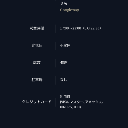
３階
Googlemap
営業時間
17:00～23:00（L.O.22:30）
定休日
不定休
席数
48席
駐車場
なし
利用可
クレジットカード
(VISA､マスター､アメックス､
DINERS､JCB)