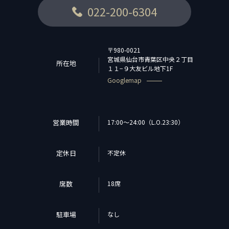
022-200-6304
〒980-0021
宮城県仙台市青葉区中央２丁目
所在地
１１−９大友ビル地下1F
Googlemap
営業時間
17:00～24:00（L.O.23:30）
定休日
不定休
席数
18席
駐車場
なし