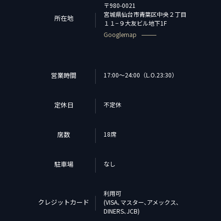
〒980-0021
宮城県仙台市青葉区中央２丁目
所在地
１１−９大友ビル地下1F
Googlemap
営業時間
17:00～24:00（L.O.23:30）
定休日
不定休
席数
18席
駐車場
なし
利用可
クレジットカード
(VISA､マスター､アメックス､
DINERS､JCB)