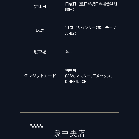
日曜日（翌日が祝日の場合は月
定休日
曜日）
11席（カウンター7席、テーブ
席数
ル4席）
駐車場
なし
利用可
クレジットカード
(VISA､マスター､アメックス､
DINERS､JCB)
泉中央店