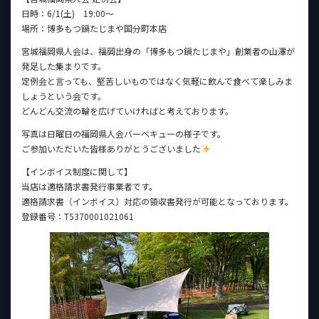
日時：6/1(土) 19:00〜
場所：博多もつ鍋たじまや国分町本店
宮城福岡県人会は、福岡出身の「博多もつ鍋たじまや」創業者の山澤が
発足した集まりです。
定例会と言っても、堅苦しいものではなく気軽に飲んで食べて楽しみま
しょうという会です。
どんどん交流の輪を広げていければと考えております。
写真は日曜日の福岡県人会バーベキューの様子です。
ご参加いただいた皆様ありがとうございました
【インボイス制度に関して】
当店は適格請求書発行事業者です。
適格請求書（インボイス）対応の領収書発行が可能となっております。
登録番号：T5370001021061