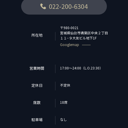
022-200-6304
〒980-0021
宮城県仙台市青葉区中央２丁目
所在地
１１−９大友ビル地下1F
Googlemap
営業時間
17:00～24:00（L.O.23:30）
定休日
不定休
席数
18席
駐車場
なし