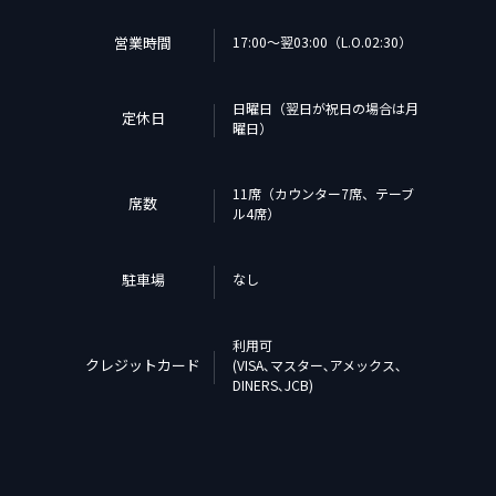
営業時間
17:00〜翌03:00（L.O.02:30）
日曜日（翌日が祝日の場合は月
定休日
曜日）
11席（カウンター7席、テーブ
席数
ル4席）
駐車場
なし
利用可
クレジットカード
(VISA､マスター､アメックス､
DINERS､JCB)