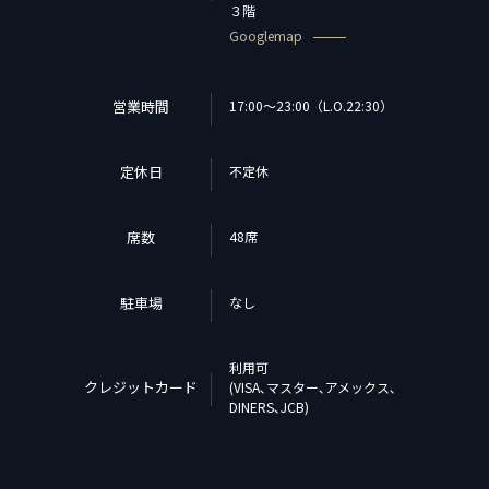
３階
Googlemap
営業時間
17:00～23:00（L.O.22:30）
定休日
不定休
席数
48席
駐車場
なし
利用可
クレジットカード
(VISA､マスター､アメックス､
DINERS､JCB)