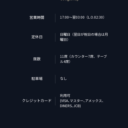
営業時間
17:00〜翌03:00（L.O.02:30）
日曜日（翌日が祝日の場合は月
定休日
曜日）
11席（カウンター7席、テーブ
席数
ル4席）
駐車場
なし
利用可
クレジットカード
(VISA､マスター､アメックス､
DINERS､JCB)