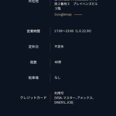
所在地
目２番地３ プレイハンズビル
３階
Googlemap
営業時間
17:00～23:00（L.O.22:30）
定休日
不定休
席数
48席
駐車場
なし
利用可
クレジットカード
(VISA､マスター､アメックス､
DINERS､JCB)